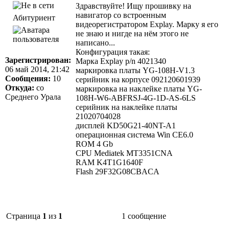
Здравствуйте! Ищу прошивку на
навигатор со встроенным
Абитуриент
видеорегистратором Explay. Марку я его
не знаю и нигде на нём этого не
написано...
Конфигурация такая:
Зарегистрирован:
Марка Explay p/n 4021340
06 май 2014, 21:42
маркировка платы YG-108H-V1.3
Сообщения:
10
серийник на корпусе 092120601939
Откуда:
со
маркировка на наклейке платы YG-
Среднего Урала
108H-W6-ABFRSJ-4G-1D-AS-6LS
серийник на наклейке платы
21020704028
дисплей KD50G21-40NT-A1
операционная система Win CE6.0
ROM 4 Gb
CPU Mediatek MT3351CNA
RAM K4T1G1640F
Flash 29F32G08CBACA
Страница
1
из
1
1 сообщение