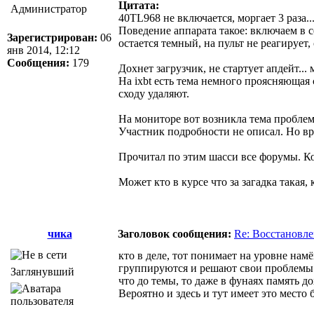
Цитата:
Администратор
40TL968 не включается, моргает 3 раза....
Поведение аппарата такое: включаем в с
Зарегистрирован:
06
остается темный, на пульт не реагирует, 
янв 2014, 12:12
Сообщения:
179
Дохнет загрузчик, не стартует апдейт... 
На ixbt есть тема немного проясняющая
сходу удаляют.
На мониторе вот возникла тема проблемы
Участник подробности не описал. Но вр
Прочитал по этим шасси все форумы. Ко
Может кто в курсе что за загадка такая
чика
Заголовок сообщения:
Re: Восстановл
кто в деле, тот понимает на уровне нам
группируются и решают свои проблемы 
Заглянувший
что до темы, то даже в фунаях память д
Вероятно и здесь и тут имеет это место 