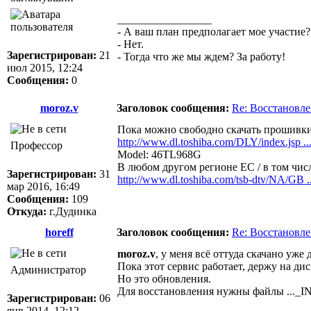
_________________
- А ваш план предполагает мое участие?
- Нет.
Зарегистрирован:
21
- Тогда что же мы ждем? За работу!
июл 2015, 12:24
Сообщения:
0
moroz.v
Заголовок сообщения:
Re: Восстановл
Пока можно свободно скачать прошивки
http://www.dl.toshiba.com/DLY/index.jsp 
Профессор
Model: 46TL968G
В любом другом регионе ЕС / в том чис
Зарегистрирован:
31
http://www.dl.toshiba.com/tsb-dtv/NA/GB .
мар 2016, 16:49
Сообщения:
109
Откуда:
г.Дудинка
horeff
Заголовок сообщения:
Re: Восстановл
moroz.v
, у меня всё оттуда скачано уже 
Пока этот сервис работает, держу на дис
Администратор
Но это обновления.
Для восстановления нужны файлы ..._I
Зарегистрирован:
06
янв 2014, 12:12