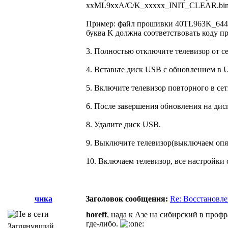
xxML9xxA/C/K_xxxxx_INIT_CLEAR.bin
Пример: файл прошивки 40TL963K_64408
буква K должна соответствовать коду 
3. Полностью отключите телевизор от с
4. Вставьте диск USB с обновлением в 
5. Включите телевизор повторного в се
6. После завершения обновления на дисп
8. Удалите диск USB.
9. Выключите телевизор(выключаем опят
10. Включаем телевизор, все настройки
чика
Заголовок сообщения:
Re: Восстановл
horeff
, нада к Азе на сибирский в проф
где-либо.
Заглянувший