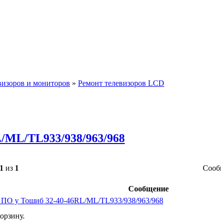
визоров и мониторов
»
Ремонт телевизоров LCD
/ML/TL933/938/963/968
1
из
1
Сооб
Сообщение
 ПО у Тошиб 32-40-46RL/ML/TL933/938/963/968
орзину.