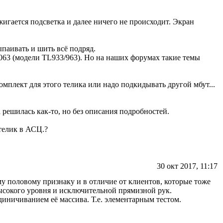
ажигается подсветка и далее ничего не происходит. Экран
выпаивать и шить всё подряд.
063 (модели TL933/963). Но на наших форумах такие темы
мплект для этого телика или надо подкидывать другой мбут...
 решилась как-то, но без описания подробностей.
 телик в АСЦ.?
30 окт 2017, 11:17
ему половому признаку и в отличие от клиентов, которые тоже
ысокого уровня и исключительной прямизной рук.
единичиванием её массива. Т.е. элементарным тестом.