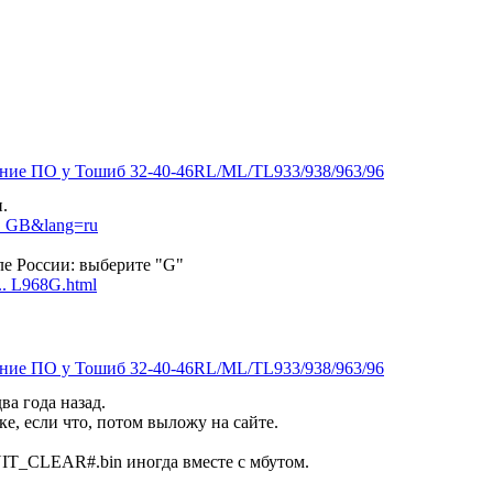
ение ПО у Тошиб 32-40-46RL/ML/TL933/938/963/96
.
... GB&lang=ru
ле России: выберите "G"
.. L968G.html
ение ПО у Тошиб 32-40-46RL/ML/TL933/938/963/96
два года назад.
ке, если что, потом выложу на сайте.
NIT_CLEAR#.bin иногда вместе с мбутом.