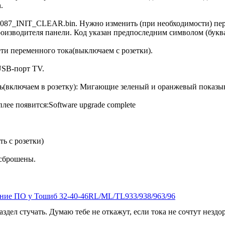
.
7_INIT_CLEAR.bin. Нужно изменить (при необходимости) первы
производителя панели. Код указан предпоследним символом (бук
ети переменного тока(выключаем с розетки).
USB-порт TV.
ть(включаем в розетку): Мигающие зеленый и оранжевый показыв
лее появится:Software upgrade complete
ь с розетки)
 сброшены.
ение ПО у Тошиб 32-40-46RL/ML/TL933/938/963/96
раздел стучать. Думаю тебе не откажут, если тока не сочтут нез