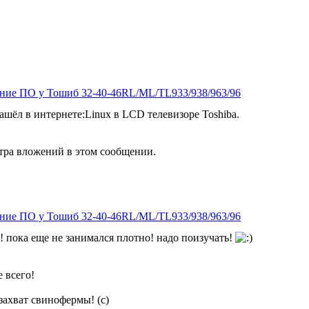
ение ПО у Тошиб 32-40-46RL/ML/TL933/938/963/96
ашёл в интернете:Linux в LCD телевизоре Toshiba.
тра вложений в этом сообщении.
ение ПО у Тошиб 32-40-46RL/ML/TL933/938/963/96
! пока еще не занимался плотно! надо поизучать!
 всего!
 захват свинофермы! (с)