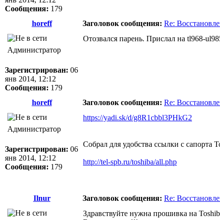
Сообщения:
179
horeff
Заголовок сообщения:
Re: Восстановл
Отозвался парень. Прислал на tl968-ul98
Администратор
Зарегистрирован:
06
янв 2014, 12:12
Сообщения:
179
horeff
Заголовок сообщения:
Re: Восстановл
https://yadi.sk/d/g8R1cbbl3PHkG2
Администратор
Собрал для удобства ссылки с сапорта То
Зарегистрирован:
06
янв 2014, 12:12
http://tel-spb.ru/toshiba/all.php
Сообщения:
179
Ilnur
Заголовок сообщения:
Re: Восстановл
Здравствуйте нужна прошивка на Toshib