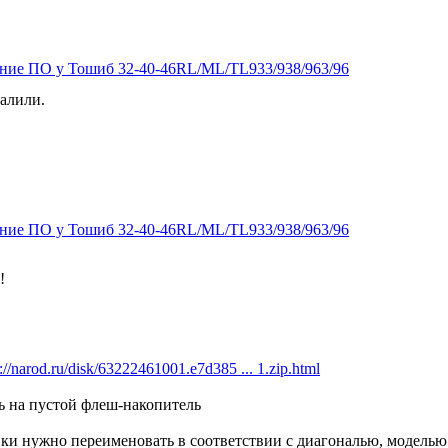
ение ПО у Тошиб 32-40-46RL/ML/TL933/938/963/96
далили.
ение ПО у Тошиб 32-40-46RL/ML/TL933/938/963/96
!
p://narod.ru/disk/63222461001.e7d385 ... 1.zip.html
ь на пустой флеш-накопитель
вки нужно переименовать в соответствии с диагональю, моделью