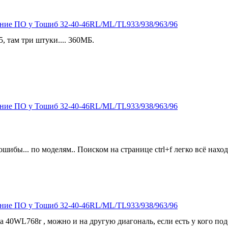
ение ПО у Тошиб 32-40-46RL/ML/TL933/938/963/96
5, там три штуки.... 360МБ.
ение ПО у Тошиб 32-40-46RL/ML/TL933/938/963/96
шибы... по моделям.. Поиском на странице ctrl+f легко всё наход
ение ПО у Тошиб 32-40-46RL/ML/TL933/938/963/96
a 40WL768r , можно и на другую диагональ, если есть у кого по