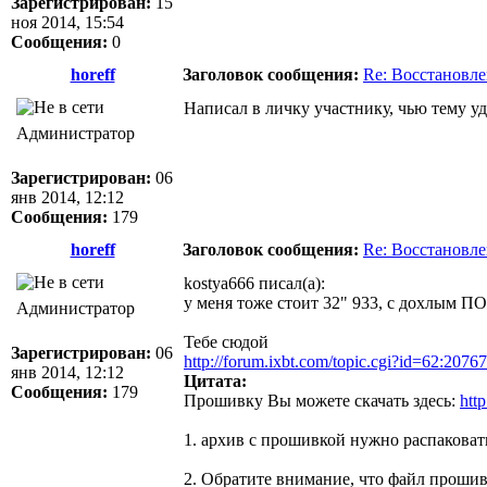
Зарегистрирован:
15
ноя 2014, 15:54
Сообщения:
0
horeff
Заголовок сообщения:
Re: Восстановл
Написал в личку участнику, чью тему у
Администратор
Зарегистрирован:
06
янв 2014, 12:12
Сообщения:
179
horeff
Заголовок сообщения:
Re: Восстановл
kostya666 писал(а):
у меня тоже стоит 32" 933, с дохлым ПО
Администратор
Тебе сюдой
Зарегистрирован:
06
http://forum.ixbt.com/topic.cgi?id=62:20767
янв 2014, 12:12
Цитата:
Сообщения:
179
Прошивку Вы можете скачать здесь:
htt
1. архив с прошивкой нужно распаковат
2. Обратите внимание, что файл проши