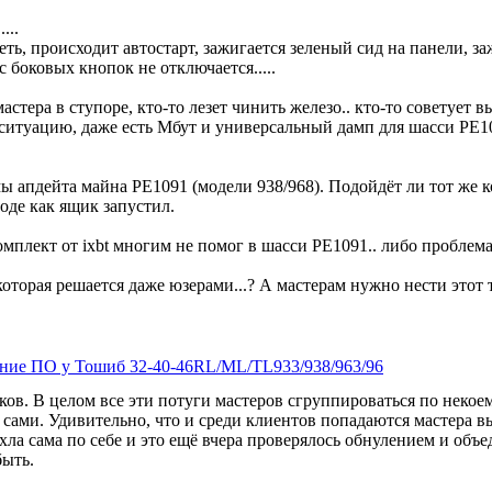
...
еть, происходит автостарт, зажигается зеленый сид на панели, з
с боковых кнопок не отключается.....
мастера в ступоре, кто-то лезет чинить железо.. кто-то советует 
 ситуацию, даже есть Мбут и универсальный дамп для шасси PE1
 апдейта майна PE1091 (модели 938/968). Подойдёт ли тот же ко
оде как ящик запустил.
мплект от ixbt многим не помог в шасси PE1091.. либо проблема
, которая решается даже юзерами...? А мастерам нужно нести этот
ение ПО у Тошиб 32-40-46RL/ML/TL933/938/963/96
ёков. В целом все эти потуги мастеров сгруппироваться по неко
сами. Удивительно, что и среди клиентов попадаются мастера в
охла сама по себе и это ещё вчера проверялось обнулением и объ
быть.