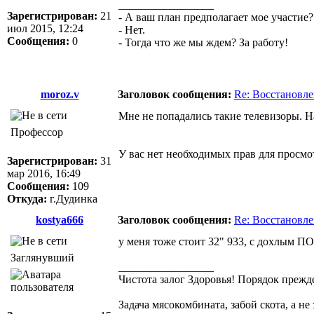
_________________
Зарегистрирован:
21
- А ваш план предполагает мое участие?
июл 2015, 12:24
- Нет.
Сообщения:
0
- Тогда что же мы ждем? За работу!
moroz.v
Заголовок сообщения:
Re: Восстановл
Мне не попадались такие телевизоры. Н
Профессор
У вас нет необходимых прав для просмо
Зарегистрирован:
31
мар 2016, 16:49
Сообщения:
109
Откуда:
г.Дудинка
kostya666
Заголовок сообщения:
Re: Восстановл
у меня тоже стоит 32" 933, с дохлым ПО
Заглянувший
_________________
Чистота залог Здоровья! Порядок прежде
Задача мясокомбината, забой скота, а не